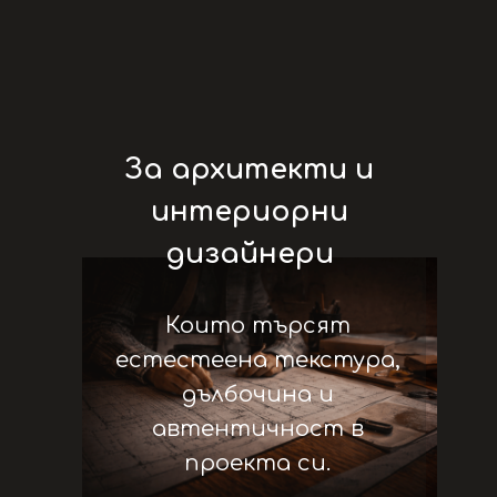
За архитекти и
интериорни
дизайнери
Които търсят
естестеена текстура,
дълбочина и
автентичност в
проекта си.