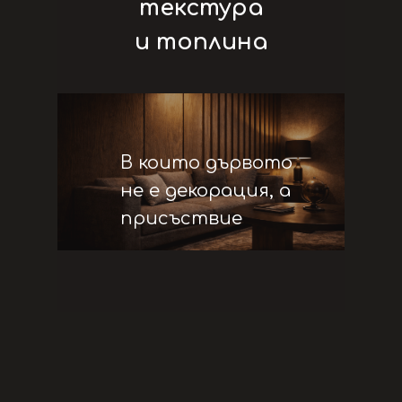
текстура
и топлина
В които дървото
не е декорация, а
присъствие