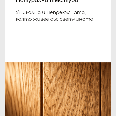
Натурална текстура
Уникална и непрекъсната,
която живее със светлината