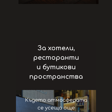
За хотели,
ресторанти
и бутикови
пространства
Където атмосферата
се усеща още