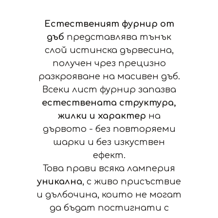
Естественият фурнир от
дъб
представлява тънък
слой истинска дървесина,
получен чрез прецизно
разкрояване на масивен дъб.
Всеки лист фурнир запазва
естествената структура,
жилки и характер
на
дървото - без повторяеми
шарки и без изкуствен
ефект.
Това прави всяка ламперия
уникална
, с живо присъствие
и дълбочина, които не могат
да бъдат постигнати с