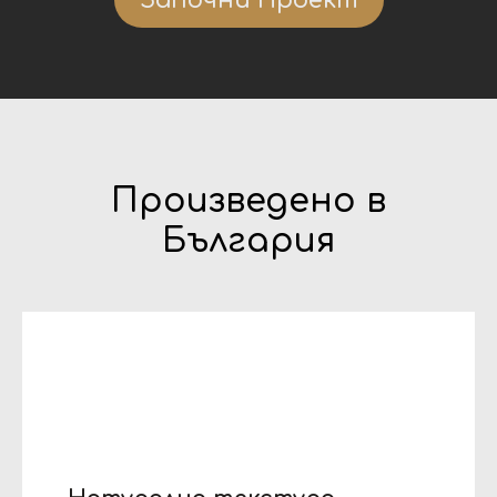
Произве
дено в
България