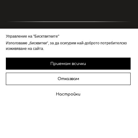
Управление на "Бисктвитките"
Използваме „бисквитки“, за да осигурим най-доброто потребителско
Започнете Проект с ХЕМУС сега
изживяване на сайта.
Приемам всички
Отказвам
Настройки
СВЪРЖЕТЕ СЕ С НАС:
НАВИГАЦИЯ
т: +359 889313620
Премиум Дъбова Ламперия
е: info@hemustroyan.com
История на Завода
a: ул. "Академик Ангел
Започни Проект
Балевски" №17
гр. Троян, България