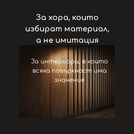
За хора, които
избират материал,
а не имитация
За интериори, в които
всяка повърхност има
значение